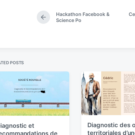
t
e
Hackathon Facebook &
Ce
d
P
Science Po
i
r
e
n
v
i
o
u
s
ATED POSTS
p
o
s
t
:
Diagnostic des o
iagnostic et
territoriales d’u
ecommandations de