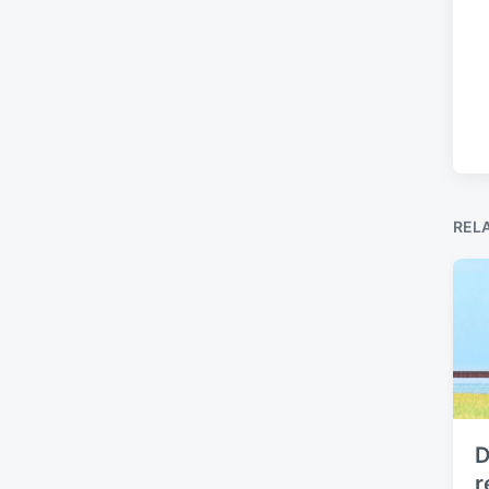
REL
D
r