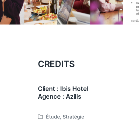
CREDITS
Client : Ibis Hotel
Agence : Azilis
Étude
,
Stratégie
P
o
s