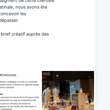
egment de cette clientèle
atinale, nous avons été
 concevoir les
dépasser.
rief créatif auprès des