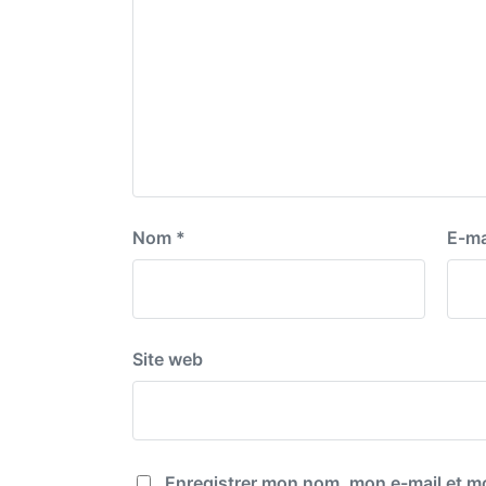
:
Nom
*
E-ma
Site web
Enregistrer mon nom, mon e-mail et mo