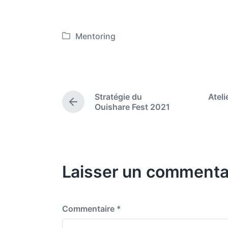
Mentoring
P
o
s
t
e
Stratégie du
Ateli
d
P
Ouishare Fest 2021
i
r
e
n
v
i
o
Laisser un commenta
u
s
p
o
s
Commentaire
*
t