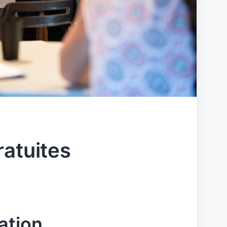
ratuites
ation