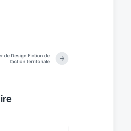
er de Design Fiction de
N
l’action territoriale
e
x
t
p
o
ire
s
t
: